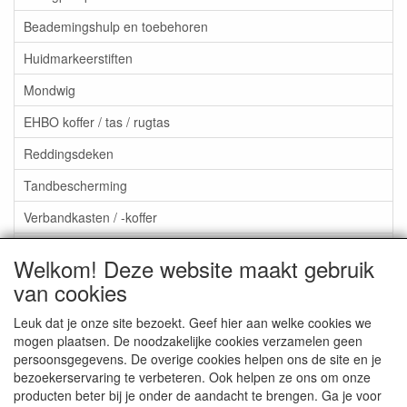
Beademingshulp en toebehoren
Huidmarkeerstiften
Mondwig
EHBO koffer / tas / rugtas
Reddingsdeken
Tandbescherming
Verbandkasten / -koffer
Oogspoeling / oogdouche
Welkom! Deze website maakt gebruik
Aktieartikelen
van cookies
Leuk dat je onze site bezoekt. Geef hier aan welke cookies we
mogen plaatsen. De noodzakelijke cookies verzamelen geen
persoonsgegevens. De overige cookies helpen ons de site en je
bezoekerservaring te verbeteren. Ook helpen ze ons om onze
Medisan Trading te Alblasserdam. Alle genoemde prijzen zijn
producten beter bij je onder de aandacht te brengen. Ga je voor
inclusief BTW en
exclusief verzendkosten
tenzij anders