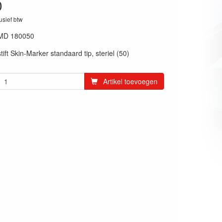
0
lusief btw
MD 180050
ft Skin-Marker standaard tip, steriel (50)
Artikel toevoegen