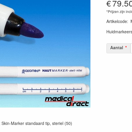
€
79.5
*Prijzen zijn inc
Artikelcode
:
Huidmarkeersti
Aantal
 Skin-Marker standaard tip, steriel (50)