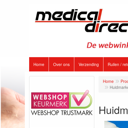
Home
Over ons
Verzending
Ruilen / re
Home
Pro
Huidmarkee
Huidma