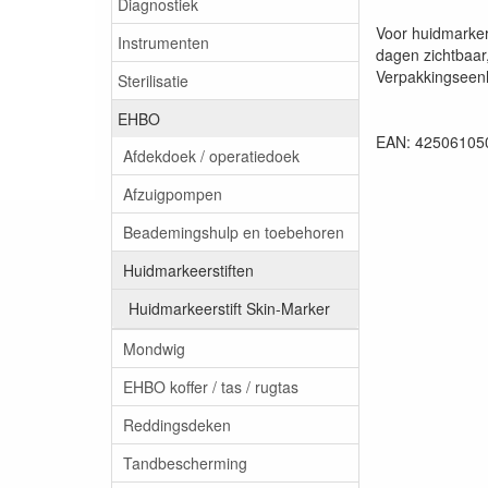
Diagnostiek
Voor huidmarkeri
Instrumenten
dagen zichtbaar
Verpakkingseenhe
Sterilisatie
EHBO
EAN: 42506105
Afdekdoek / operatiedoek
Afzuigpompen
Beademingshulp en toebehoren
Huidmarkeerstiften
Huidmarkeerstift Skin-Marker
Mondwig
EHBO koffer / tas / rugtas
Reddingsdeken
Tandbescherming