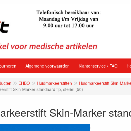
tourneren
Algemene voorwaarden
Klantenservice / FAQ
H
ducten
EHBO
Huidmarkeerstiften
Huidmarkeerstift Skin-Mark
rstift Skin-Marker standaard tip, steriel (50)
rkeerstift Skin-Marker standa