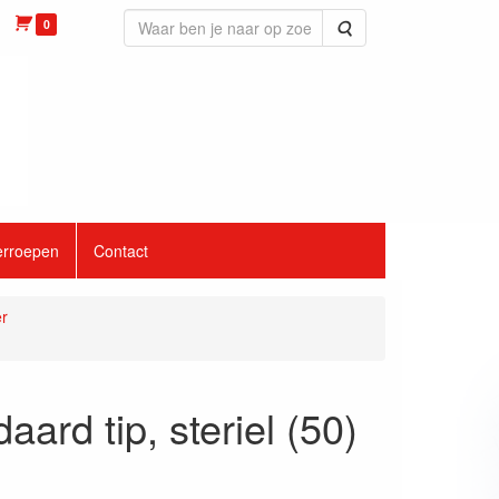
0
Zoeken
erroepen
Contact
er
ard tip, steriel (50)