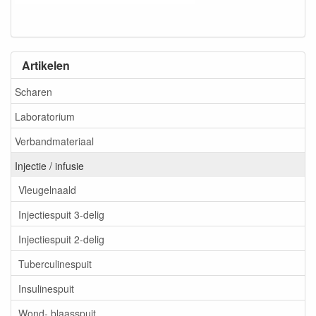
Artikelen
Scharen
Laboratorium
Verbandmateriaal
Injectie / infusie
Vleugelnaald
Injectiespuit 3-delig
Injectiespuit 2-delig
Tuberculinespuit
Insulinespuit
Wond- blaasspuit