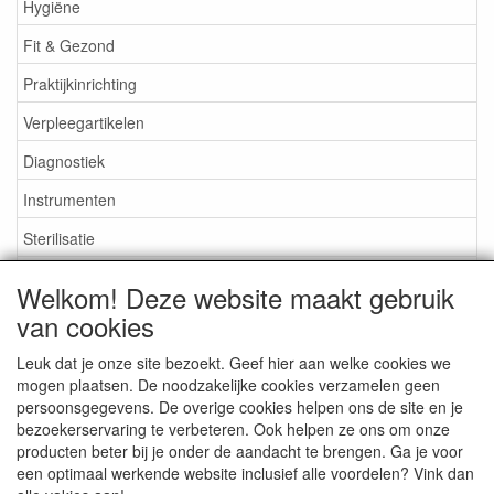
Hygiëne
Fit & Gezond
Praktijkinrichting
Verpleegartikelen
Diagnostiek
Instrumenten
Sterilisatie
EHBO
Welkom! Deze website maakt gebruik
Aktieartikelen
van cookies
Leuk dat je onze site bezoekt. Geef hier aan welke cookies we
mogen plaatsen. De noodzakelijke cookies verzamelen geen
persoonsgegevens. De overige cookies helpen ons de site en je
bezoekerservaring te verbeteren. Ook helpen ze ons om onze
Medisan Trading te Alblasserdam. Alle genoemde prijzen zijn
producten beter bij je onder de aandacht te brengen. Ga je voor
inclusief BTW en
exclusief verzendkosten
tenzij anders
een optimaal werkende website inclusief alle voordelen? Vink dan
aangegeven.