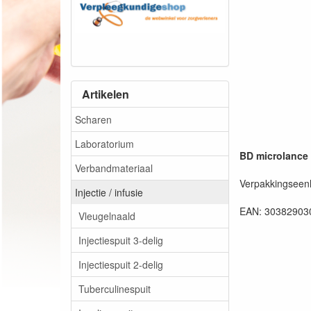
Artikelen
Scharen
Laboratorium
BD microlance 
Verbandmateriaal
Verpakkingseenh
Injectie / infusie
EAN: 30382903
Vleugelnaald
Injectiespuit 3-delig
Injectiespuit 2-delig
Tuberculinespuit