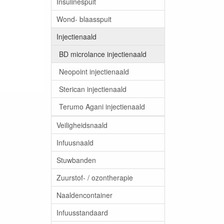
Insulinespuit
Wond- blaasspuit
Injectienaald
BD microlance injectienaald
Neopoint injectienaald
Sterican injectienaald
Terumo Agani injectienaald
Veiligheidsnaald
Infuusnaald
Stuwbanden
Zuurstof- / ozontherapie
Naaldencontainer
Infuusstandaard