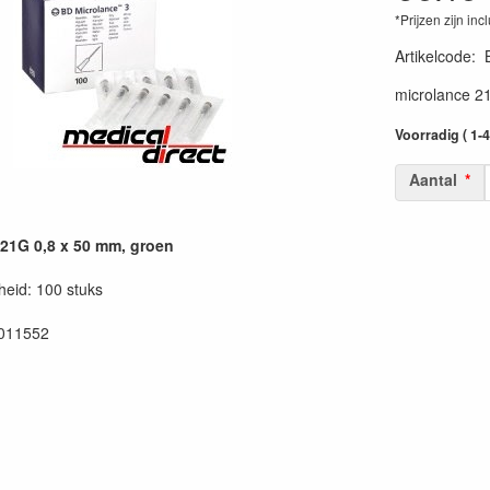
*Prijzen zijn inc
Artikelcode
:
microlance 2
Voorradig ( 1-
Aantal
21G 0,8 x 50 mm, groen
eid: 100 stuks
011552