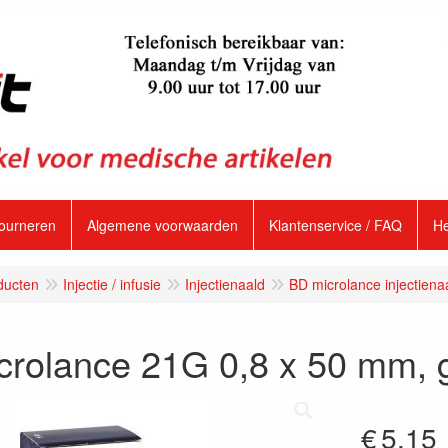
tourneren
Algemene voorwaarden
Klantenservice / FAQ
H
ducten
Injectie / infusie
Injectienaald
BD microlance injectiena
crolance 21G 0,8 x 50 mm, 
€
5.15