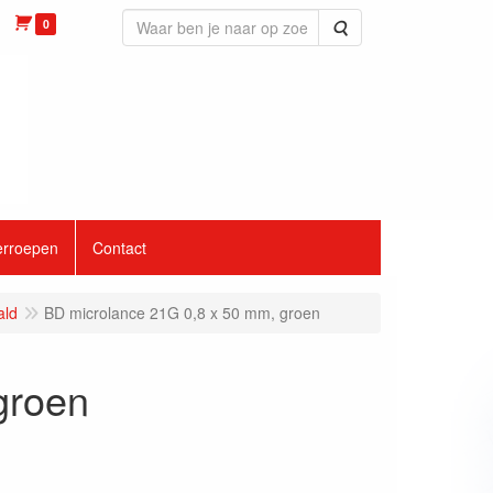
0
Zoeken
erroepen
Contact
ald
BD microlance 21G 0,8 x 50 mm, groen
groen