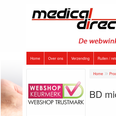
Home
Over ons
Verzending
Ruilen / re
Home
Pro
BD mi