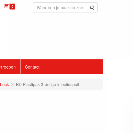
0
Zoeken
erroepen
Contact
 Lock
BD Plastipak 3-delige injectiespuit