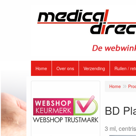
Home
Over ons
Verzending
Ruilen / re
Home
Pro
BD Pla
3 ml, centr