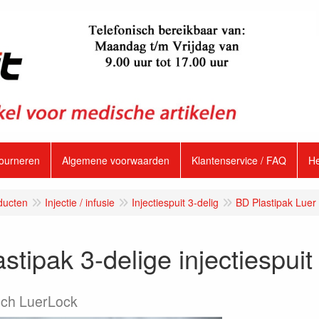
tourneren
Algemene voorwaarden
Klantenservice / FAQ
H
ducten
Injectie / infusie
Injectiespuit 3-delig
BD Plastipak Luer
stipak 3-delige injectiespuit
isch LuerLock