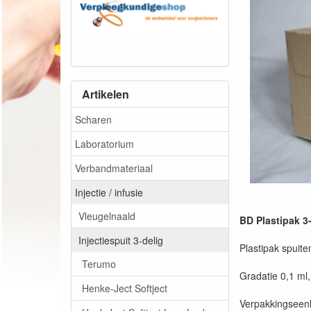
Artikelen
Scharen
Laboratorium
Verbandmateriaal
Injectie / infusie
Vleugelnaald
BD Plastipak 3-
Injectiespuit 3-delig
Plastipak spuite
Terumo
Gradatie 0,1 ml, 
Henke-Ject Softject
Verpakkingseenh