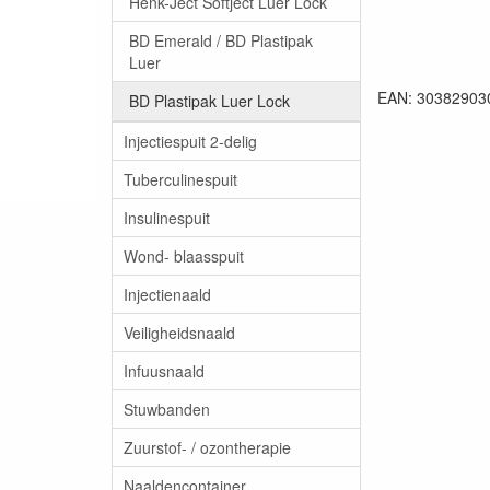
Henk-Ject Softject Luer Lock
BD Emerald / BD Plastipak
Luer
EAN: 30382903
BD Plastipak Luer Lock
Injectiespuit 2-delig
Tuberculinespuit
Insulinespuit
Wond- blaasspuit
Injectienaald
Veiligheidsnaald
Infuusnaald
Stuwbanden
Zuurstof- / ozontherapie
Naaldencontainer