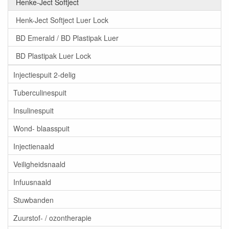
Henke-Ject Softject
Henk-Ject Softject Luer Lock
BD Emerald / BD Plastipak Luer
BD Plastipak Luer Lock
Injectiespuit 2-delig
Tuberculinespuit
Insulinespuit
Wond- blaasspuit
Injectienaald
Veiligheidsnaald
Infuusnaald
Stuwbanden
Zuurstof- / ozontherapie