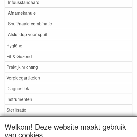
Infuusstandaard
Afnamekanule
Spuit/naald combinatie
Afsluitdop voor spuit
Hygiëne
Fit & Gezond
Praktijkinrichting
Verpleegartikelen
Diagnostiek
Instrumenten
Sterilisatie
EHBO
Welkom! Deze website maakt gebruik
Aktieartikelen
van cookies