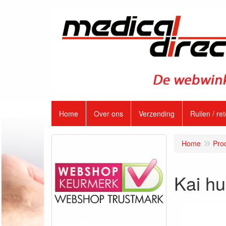
Home
Over ons
Verzending
Ruilen / re
Home
Pro
Kai h