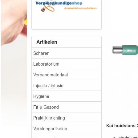
Artikelen
Scharen
Laboratorium
Verbandmateriaal
Injectie / infusie
Hygiëne
Fit & Gezond
Praktijkinrichting
Kai huidstans
Verpleegartikelen
steriel ve