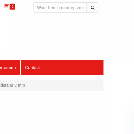
0
Zoeken
erroepen
Contact
uidstans 3 mm