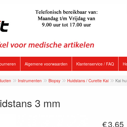
tourneren
Algemene voorwaarden
Klantenservice / FAQ
H
ducten
Instrumenten
Biopsy
Huidstans / Curette Kai
Kai h
uidstans 3 mm
€
3.65