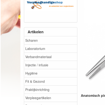
Artikelen
Scharen
Laboratorium
Verbandmateriaal
Injectie / infusie
Hygiëne
Fit & Gezond
Praktijkinrichting
Anatomisch pi
Verpleegartikelen