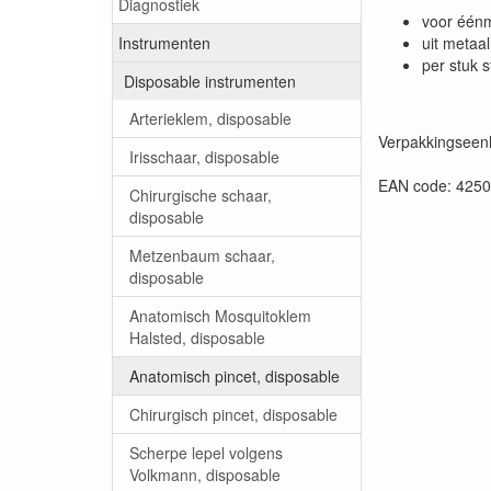
Diagnostiek
voor éénm
uit metaal
Instrumenten
per stuk s
Disposable instrumenten
Arterieklem, disposable
Verpakkingseenh
Irisschaar, disposable
EAN code: 425
Chirurgische schaar,
disposable
Metzenbaum schaar,
disposable
Anatomisch Mosquitoklem
Halsted, disposable
Anatomisch pincet, disposable
Chirurgisch pincet, disposable
Scherpe lepel volgens
Volkmann, disposable