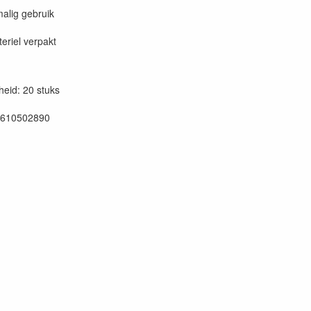
alig gebruik
teriel verpakt
eid: 20 stuks
0610502890