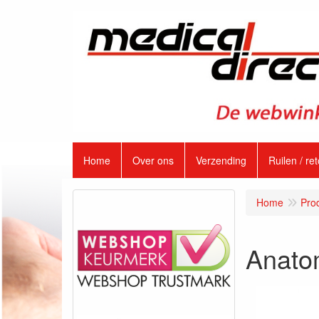
Home
Over ons
Verzending
Ruilen / re
Home
Pro
Anato