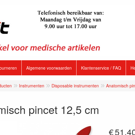
tourneren
Algemene voorwaarden
Klantenservice / FAQ
H
ducten
Instrumenten
Disposable instrumenten
Anatomisch pin
misch pincet 12,5 cm
€
51.4