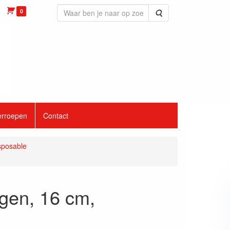
0
Zoeken
erroepen
Contact
isposable
gen, 16 cm,