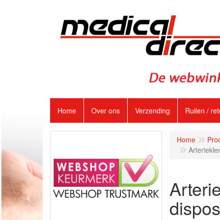
Home
Over ons
Verzending
Ruilen / re
Home
Pro
Arteriekl
Arteri
dispo