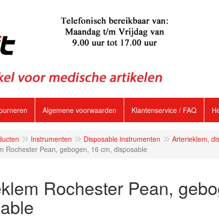
tourneren
Algemene voorwaarden
Klantenservice / FAQ
H
ducten
Instrumenten
Disposable instrumenten
Arterieklem, d
em Rochester Pean, gebogen, 16 cm, disposable
eklem Rochester Pean, gebo
sable