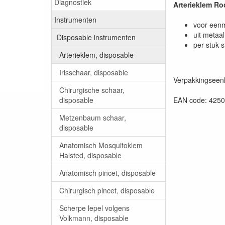
Diagnostiek
Arterieklem Ro
Instrumenten
voor eenm
uit metaal
Disposable instrumenten
per stuk s
Arterieklem, disposable
Irisschaar, disposable
Verpakkingseenh
Chirurgische schaar,
EAN code: 425
disposable
Metzenbaum schaar,
disposable
Anatomisch Mosquitoklem
Halsted, disposable
Anatomisch pincet, disposable
Chirurgisch pincet, disposable
Scherpe lepel volgens
Volkmann, disposable