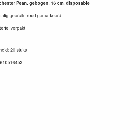
chester Pean, gebogen, 16 cm, disposable
alig gebruik, rood gemarkeerd
teriel verpakt
eid: 20 stuks
0610516453