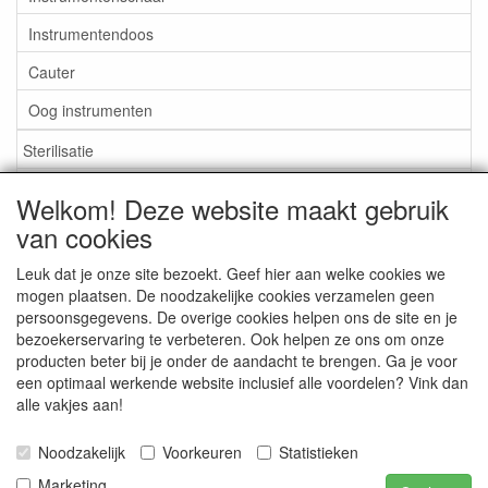
Instrumentendoos
Cauter
Oog instrumenten
Sterilisatie
EHBO
Welkom! Deze website maakt gebruik
Aktieartikelen
van cookies
Leuk dat je onze site bezoekt. Geef hier aan welke cookies we
mogen plaatsen. De noodzakelijke cookies verzamelen geen
persoonsgegevens. De overige cookies helpen ons de site en je
bezoekerservaring te verbeteren. Ook helpen ze ons om onze
Medisan Trading te Alblasserdam. Alle genoemde prijzen zijn
producten beter bij je onder de aandacht te brengen. Ga je voor
inclusief BTW en
exclusief verzendkosten
tenzij anders
een optimaal werkende website inclusief alle voordelen? Vink dan
aangegeven.
alle vakjes aan!
Noodzakelijk
Voorkeuren
Statistieken
Marketing