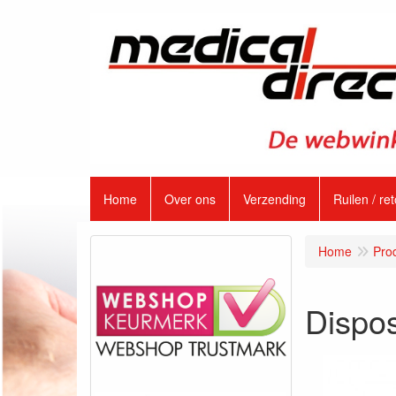
Home
Over ons
Verzending
Ruilen / re
Home
Pro
Dispos