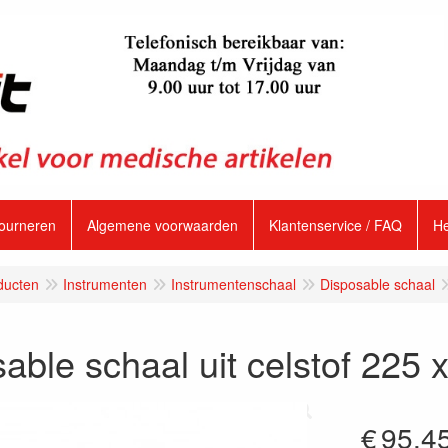
tourneren
Algemene voorwaarden
Klantenservice / FAQ
H
ducten
Instrumenten
Instrumentenschaal
Disposable schaal
able schaal uit celstof 225
€
95.4