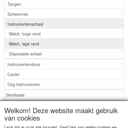
Tangen
Scheermes
Instrumentenschaal
Walch, hoge rand
Walch, lage rand
Disposable schaal
Instrumentendoos
Cauter
Oog instrumenten
Sterilisatie
EHBO
Welkom! Deze website maakt gebruik
Aktieartikelen
van cookies
Leuk dat je onze site bezoekt. Geef hier aan welke cookies we