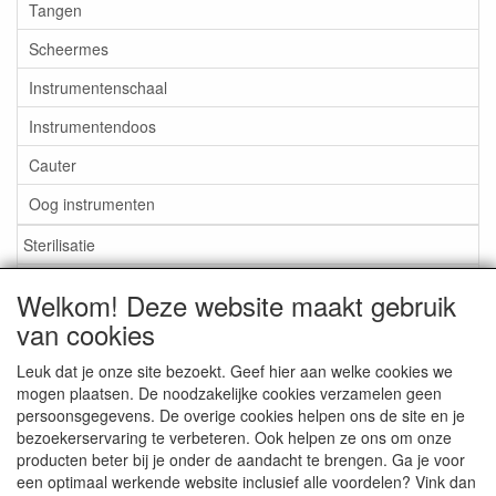
Tangen
Scheermes
Instrumentenschaal
Instrumentendoos
Cauter
Oog instrumenten
Sterilisatie
EHBO
Welkom! Deze website maakt gebruik
Aktieartikelen
van cookies
Leuk dat je onze site bezoekt. Geef hier aan welke cookies we
mogen plaatsen. De noodzakelijke cookies verzamelen geen
persoonsgegevens. De overige cookies helpen ons de site en je
bezoekerservaring te verbeteren. Ook helpen ze ons om onze
Medisan Trading te Alblasserdam. Alle genoemde prijzen zijn
producten beter bij je onder de aandacht te brengen. Ga je voor
inclusief BTW en
exclusief verzendkosten
tenzij anders
een optimaal werkende website inclusief alle voordelen? Vink dan
aangegeven.