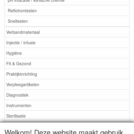
pH indicatie / klinische chemie
Reflotrontesten
Sneltesten
Verbandmateriaal
Injectie / infusie
Hygiëne
Fit & Gezond
Praktijkinrichting
Verpleegartikelen
Diagnostiek
Instrumenten
Sterilisatie
EHBO
Welkom! Deze website maakt gebruik