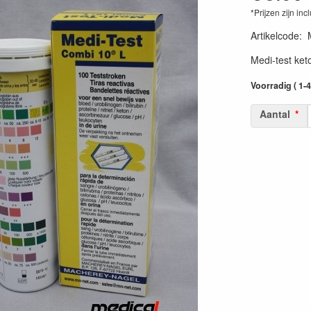
*Prijzen zijn inc
Artikelcode
:
Medi-test ket
Voorradig ( 1-
Aantal