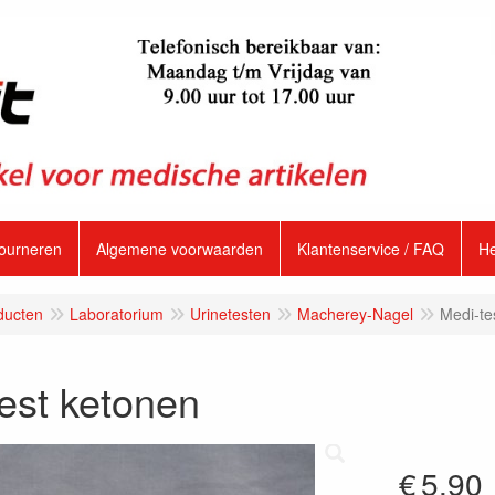
tourneren
Algemene voorwaarden
Klantenservice / FAQ
H
ducten
Laboratorium
Urinetesten
Macherey-Nagel
Medi-te
est ketonen
€
5.90