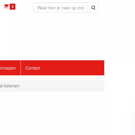
0
Zoeken
erroepen
Contact
st ketonen