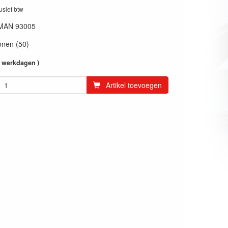
lusief btw
MAN 93005
onen (50)
4 werkdagen )
Artikel toevoegen