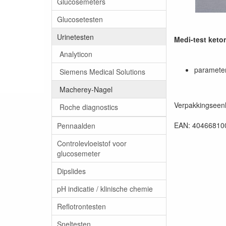
Glucosemeters
Glucosetesten
Urinetesten
Medi-test keto
Analyticon
parameter
Siemens Medical Solutions
Macherey-Nagel
Verpakkingseenh
Roche diagnostics
EAN: 40466810
Pennaalden
Controlevloeistof voor
glucosemeter
Dipslides
pH indicatie / klinische chemie
Reflotrontesten
Sneltesten