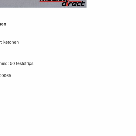
nen
: ketonen
eid: 50 teststrips
00065