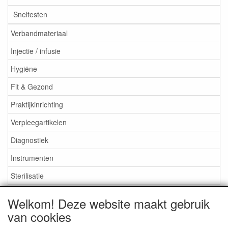
Sneltesten
Verbandmateriaal
Injectie / infusie
Hygiëne
Fit & Gezond
Praktijkinrichting
Verpleegartikelen
Diagnostiek
Instrumenten
Sterilisatie
EHBO
Welkom! Deze website maakt gebruik
Aktieartikelen
van cookies