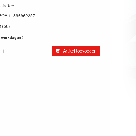
lusief btw
BOE 11896962257
 (50)
4 werkdagen )
Artikel toevoegen