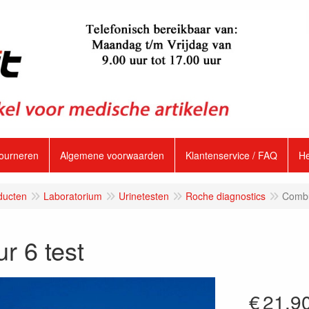
tourneren
Algemene voorwaarden
Klantenservice / FAQ
H
ducten
Laboratorium
Urinetesten
Roche diagnostics
Combu
r 6 test
€
21.9