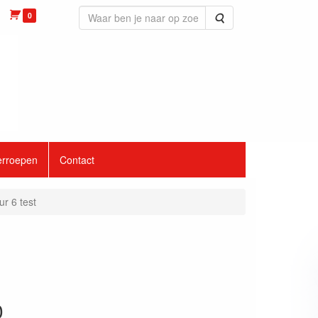
0
Zoeken
erroepen
Contact
r 6 test
0