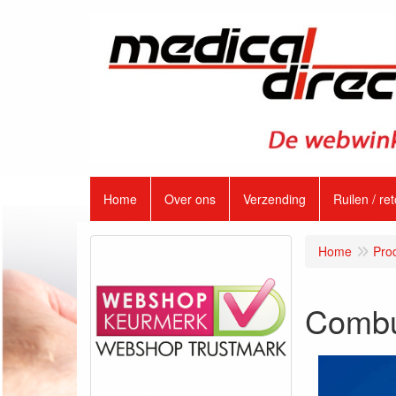
Home
Over ons
Verzending
Ruilen / re
Home
Pro
Combu