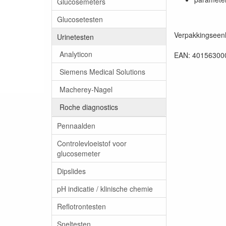
Glucosemeters
Glucosetesten
Verpakkingseenh
Urinetesten
Analyticon
EAN: 40156300
Siemens Medical Solutions
Macherey-Nagel
Roche diagnostics
Pennaalden
Controlevloeistof voor
glucosemeter
Dipslides
pH indicatie / klinische chemie
Reflotrontesten
Sneltesten