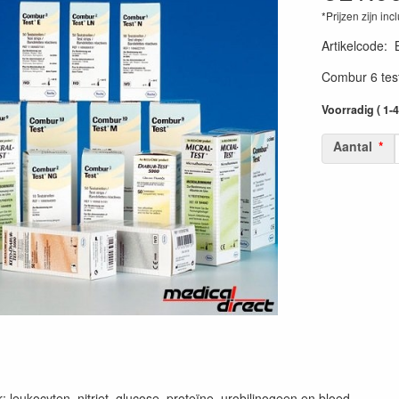
*Prijzen zijn inc
Artikelcode
:
Combur 6 test
Voorradig ( 1-
Aantal
 leukocyten, nitriet, glucose, proteïne, urobilinogeen en bloed