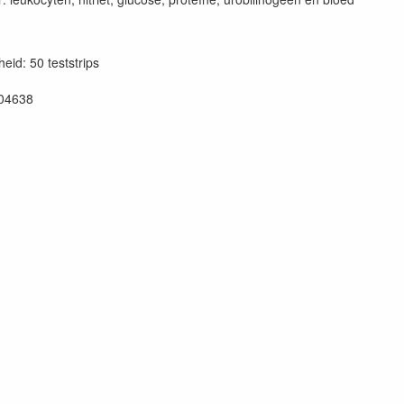
eid: 50 teststrips
04638