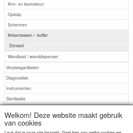
Arm- en beensteun
Opstap
Schermen
Artsentassen / -koffer
Dürasol
Wandkast / wanddispenser
Verpleegartikelen
Diagnostiek
Instrumenten
Sterilisatie
EHBO
Welkom! Deze website maakt gebruik
Aktieartikelen
van cookies
Leuk dat je onze site bezoekt. Geef hier aan welke cookies we