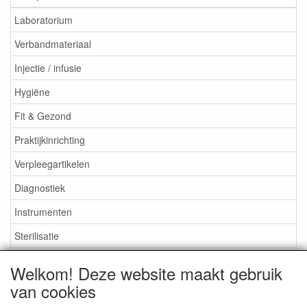
Laboratorium
Verbandmateriaal
Injectie / infusie
Hygiëne
Fit & Gezond
Praktijkinrichting
Verpleegartikelen
Diagnostiek
Instrumenten
Sterilisatie
EHBO
Welkom! Deze website maakt gebruik
Aktieartikelen
van cookies