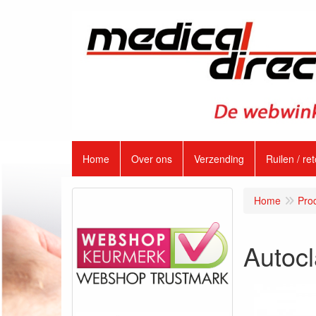
Home
Over ons
Verzending
Ruilen / re
Home
Pro
Autoc