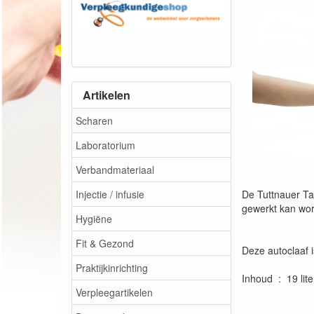
Artikelen
Scharen
Laboratorium
Verbandmateriaal
De Tuttnauer Ta
Injectie / infusie
gewerkt kan wo
Hygiëne
Fit & Gezond
Deze autoclaaf i
Praktijkinrichting
Inhoud : 19 li
Verpleegartikelen