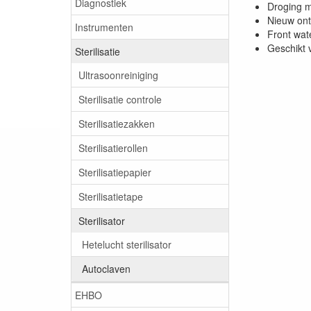
Diagnostiek
Droging m
Nieuw ont
Instrumenten
Front wate
Geschikt 
Sterilisatie
Ultrasoonreiniging
Sterilisatie controle
Sterilisatiezakken
Sterilisatierollen
Sterilisatiepapier
Sterilisatietape
Sterilisator
Hetelucht sterilisator
Autoclaven
EHBO