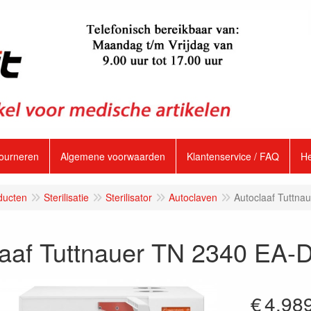
tourneren
Algemene voorwaarden
Klantenservice / FAQ
H
ducten
Sterilisatie
Sterilisator
Autoclaven
Autoclaaf Tuttna
laaf Tuttnauer TN 2340 EA-
€
4,98