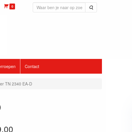
0
Zoeken
erroepen
Contact
uer TN 2340 EA-D
D
9.00