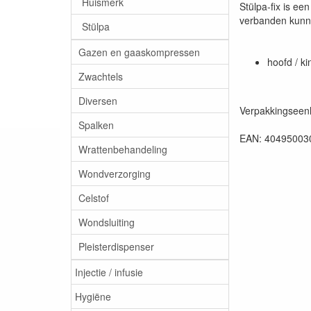
Huismerk
Stülpa-fix is ee
verbanden kunn
Stülpa
Gazen en gaaskompressen
hoofd / k
Zwachtels
Diversen
Verpakkingseenh
Spalken
EAN: 40495003
Wrattenbehandeling
Wondverzorging
Celstof
Wondsluiting
Pleisterdispenser
Injectie / infusie
Hygiëne