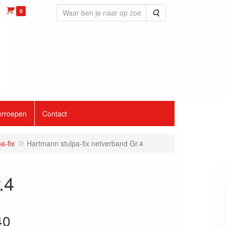
0
Zoeken
erroepen
Contact
a-fix
Hartmann stulpa-fix netverband Gr.4
.4
40