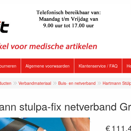
tourneren
Algemene voorwaarden
Klantenservice / FAQ
H
ducten
Verbandmateriaal
Buis- en netverband
Hartmann Stülp
nn stulpa-fix netverband Gr
€
111.