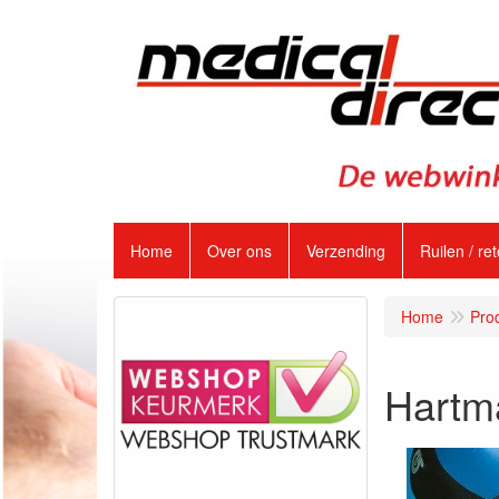
Home
Over ons
Verzending
Ruilen / re
Home
Pro
Hartma