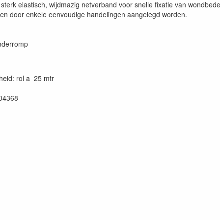
n sterk elastisch, wijdmazig netverband voor snelle fixatie van wondbe
en door enkele eenvoudige handelingen aangelegd worden.
inderromp
eid: rol a 25 mtr
04368