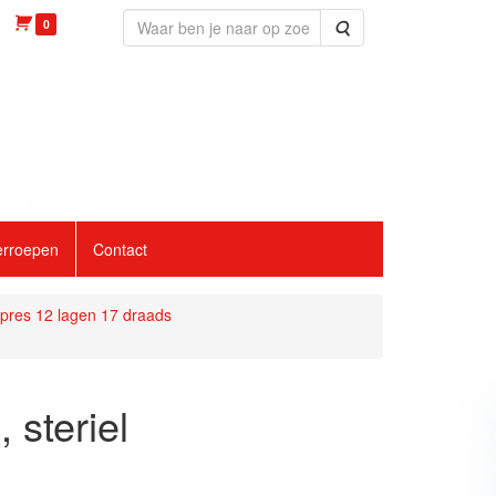
0
Zoeken
erroepen
Contact
res 12 lagen 17 draads
steriel