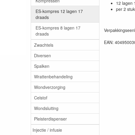
Kompressen
12 lagen 
per 2 stuk
ES-kompres 12 lagen 17
draads
ES-kompres 8 lagen 17
Verpakkingseenh
draads
EAN: 40495003
Zwachtels
Diversen
Spalken
Wrattenbehandeling
Wondverzorging
Celstof
Wondsluiting
Pleisterdispenser
Injectie / infusie