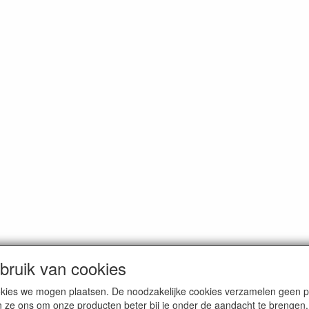
ruik van cookies
dam. Alle genoemde prijzen zijn inclusief BTW en
exclusief verzendkos
cookies we mogen plaatsen. De noodzakelijke cookies verzamelen geen
n ze ons om onze producten beter bij je onder de aandacht te brengen.