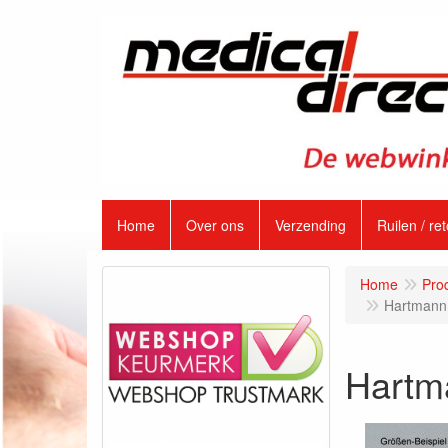
Home
Over ons
Verzending
Ruilen / re
Home
Pro
Hartmann 
Hartma