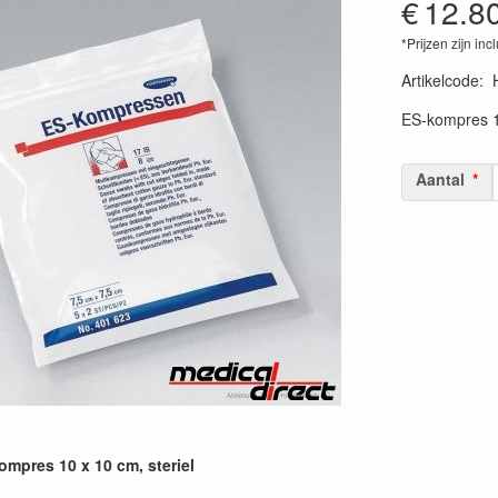
€
12.8
*Prijzen zijn inc
Artikelcode
:
ES-kompres 10
Aantal
mpres 10 x 10 cm, steriel