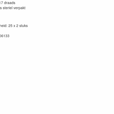
17 draads
s steriel verpakt
eid: 25 x 2 stuks
06133