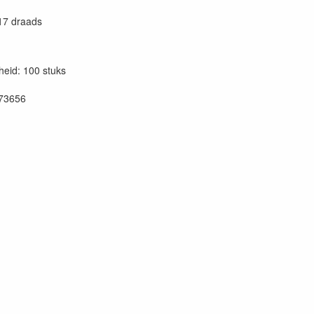
17 draads
eid: 100 stuks
73656