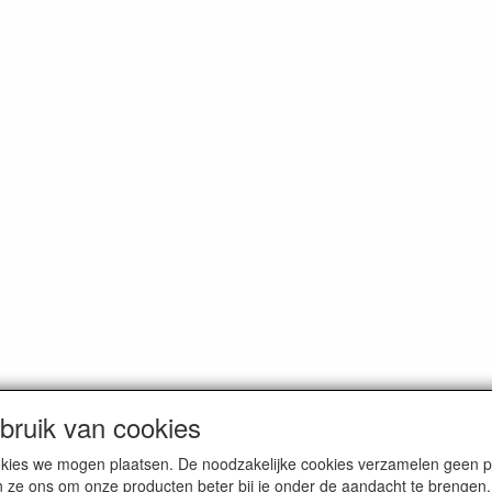
ruik van cookies
dam. Alle genoemde prijzen zijn inclusief BTW en
exclusief verzendkos
cookies we mogen plaatsen. De noodzakelijke cookies verzamelen geen
n ze ons om onze producten beter bij je onder de aandacht te brengen.