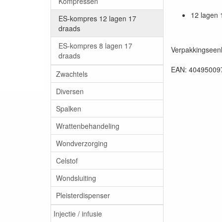
Kompressen
12 lagen 
ES-kompres 12 lagen 17
draads
ES-kompres 8 lagen 17
Verpakkingseenh
draads
EAN: 40495009
Zwachtels
Diversen
Spalken
Wrattenbehandeling
Wondverzorging
Celstof
Wondsluiting
Pleisterdispenser
Injectie / infusie