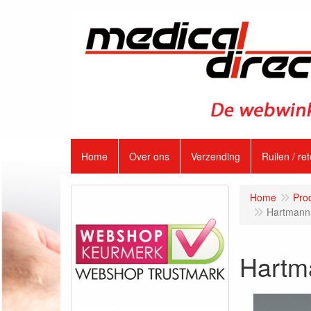
Home
Over ons
Verzending
Ruilen / re
Home
Pro
Hartmann 
Hartma