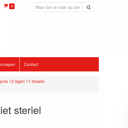
0
Zoeken
erroepen
Contact
res 12 lagen 17 draads
t steriel