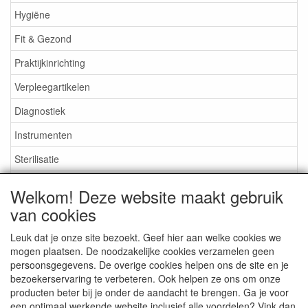
Hygiëne
Fit & Gezond
Praktijkinrichting
Verpleegartikelen
Diagnostiek
Instrumenten
Sterilisatie
EHBO
Welkom! Deze website maakt gebruik
Aktieartikelen
van cookies
Leuk dat je onze site bezoekt. Geef hier aan welke cookies we
mogen plaatsen. De noodzakelijke cookies verzamelen geen
persoonsgegevens. De overige cookies helpen ons de site en je
bezoekerservaring te verbeteren. Ook helpen ze ons om onze
Medisan Trading te Alblasserdam. Alle genoemde prijzen zijn
producten beter bij je onder de aandacht te brengen. Ga je voor
inclusief BTW en
exclusief verzendkosten
tenzij anders
een optimaal werkende website inclusief alle voordelen? Vink dan