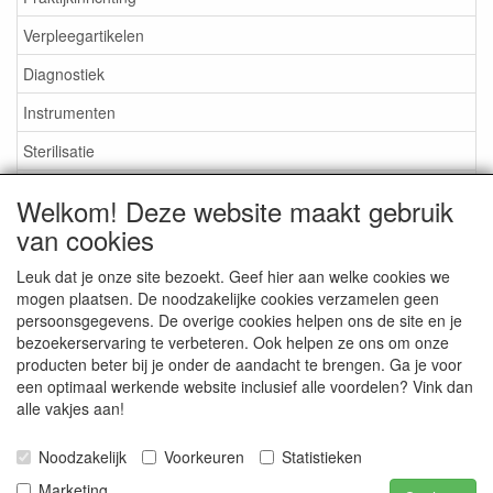
Verpleegartikelen
Diagnostiek
Instrumenten
Sterilisatie
EHBO
Welkom! Deze website maakt gebruik
Aktieartikelen
van cookies
Leuk dat je onze site bezoekt. Geef hier aan welke cookies we
mogen plaatsen. De noodzakelijke cookies verzamelen geen
persoonsgegevens. De overige cookies helpen ons de site en je
bezoekerservaring te verbeteren. Ook helpen ze ons om onze
Medisan Trading te Alblasserdam. Alle genoemde prijzen zijn
producten beter bij je onder de aandacht te brengen. Ga je voor
inclusief BTW en
exclusief verzendkosten
tenzij anders
een optimaal werkende website inclusief alle voordelen? Vink dan
aangegeven.
alle vakjes aan!
Noodzakelijk
Voorkeuren
Statistieken
Marketing