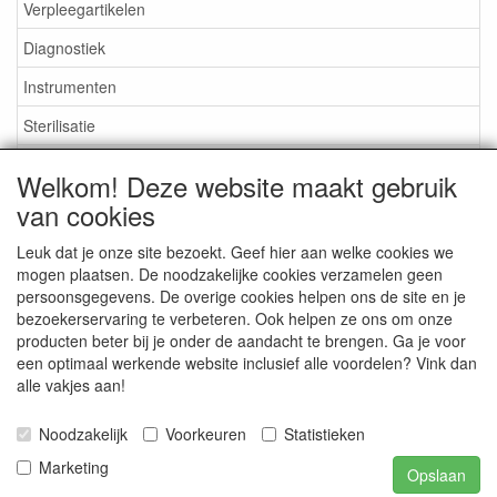
Verpleegartikelen
Diagnostiek
Instrumenten
Sterilisatie
EHBO
Welkom! Deze website maakt gebruik
Aktieartikelen
van cookies
Leuk dat je onze site bezoekt. Geef hier aan welke cookies we
mogen plaatsen. De noodzakelijke cookies verzamelen geen
persoonsgegevens. De overige cookies helpen ons de site en je
bezoekerservaring te verbeteren. Ook helpen ze ons om onze
Medisan Trading te Alblasserdam. Alle genoemde prijzen zijn
producten beter bij je onder de aandacht te brengen. Ga je voor
inclusief BTW en
exclusief verzendkosten
tenzij anders
een optimaal werkende website inclusief alle voordelen? Vink dan
aangegeven.
alle vakjes aan!
Noodzakelijk
Voorkeuren
Statistieken
Marketing
Opslaan