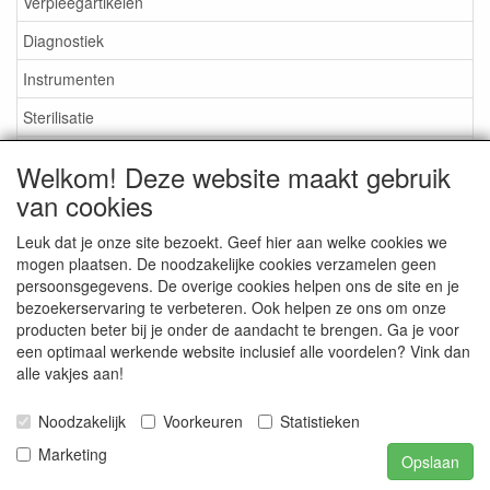
Verpleegartikelen
Diagnostiek
Instrumenten
Sterilisatie
EHBO
Welkom! Deze website maakt gebruik
Aktieartikelen
van cookies
Leuk dat je onze site bezoekt. Geef hier aan welke cookies we
mogen plaatsen. De noodzakelijke cookies verzamelen geen
persoonsgegevens. De overige cookies helpen ons de site en je
bezoekerservaring te verbeteren. Ook helpen ze ons om onze
Medisan Trading te Alblasserdam. Alle genoemde prijzen zijn
producten beter bij je onder de aandacht te brengen. Ga je voor
inclusief BTW en
exclusief verzendkosten
tenzij anders
een optimaal werkende website inclusief alle voordelen? Vink dan
aangegeven.
alle vakjes aan!
Noodzakelijk
Voorkeuren
Statistieken
Marketing
Opslaan