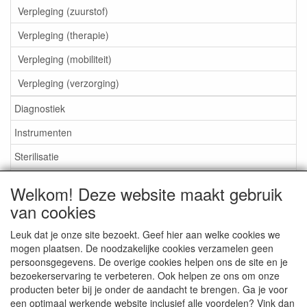
Verpleging (zuurstof)
Verpleging (therapie)
Verpleging (mobiliteit)
Verpleging (verzorging)
Diagnostiek
Instrumenten
Sterilisatie
EHBO
Welkom! Deze website maakt gebruik
Aktieartikelen
van cookies
Leuk dat je onze site bezoekt. Geef hier aan welke cookies we
mogen plaatsen. De noodzakelijke cookies verzamelen geen
persoonsgegevens. De overige cookies helpen ons de site en je
bezoekerservaring te verbeteren. Ook helpen ze ons om onze
Medisan Trading te Alblasserdam. Alle genoemde prijzen zijn
producten beter bij je onder de aandacht te brengen. Ga je voor
inclusief BTW en
exclusief verzendkosten
tenzij anders
een optimaal werkende website inclusief alle voordelen? Vink dan