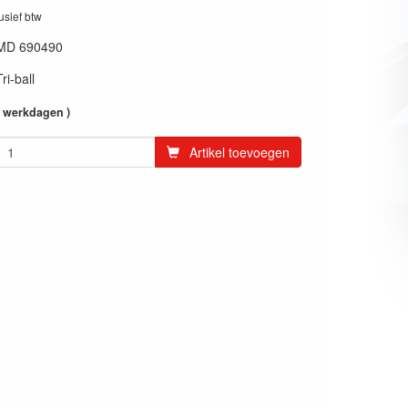
lusief btw
MD 690490
i-ball
4 werkdagen )
Artikel toevoegen