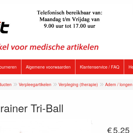
tourneren
Algemene voorwaarden
Klantenservice / FAQ
H
ducten
Verpleegartikelen
Verpleging (therapie)
Adem / longen
ainer Tri-Ball
€
5.25