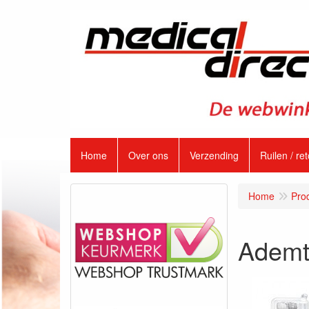
Home
Over ons
Verzending
Ruilen / re
Home
Pro
Ademtr