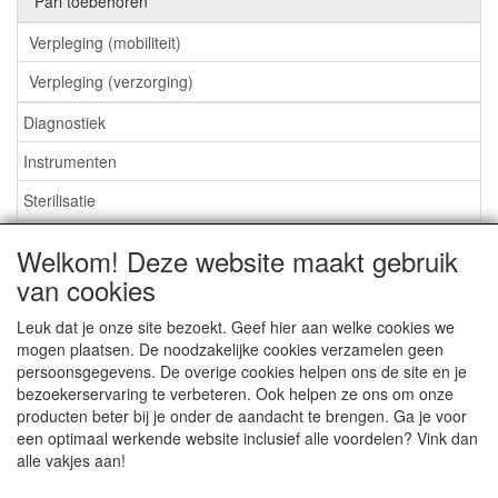
Pari toebehoren
Verpleging (mobiliteit)
Verpleging (verzorging)
Diagnostiek
Instrumenten
Sterilisatie
EHBO
Welkom! Deze website maakt gebruik
Aktieartikelen
van cookies
Leuk dat je onze site bezoekt. Geef hier aan welke cookies we
mogen plaatsen. De noodzakelijke cookies verzamelen geen
persoonsgegevens. De overige cookies helpen ons de site en je
bezoekerservaring te verbeteren. Ook helpen ze ons om onze
Medisan Trading te Alblasserdam. Alle genoemde prijzen zijn
producten beter bij je onder de aandacht te brengen. Ga je voor
inclusief BTW en
exclusief verzendkosten
tenzij anders
een optimaal werkende website inclusief alle voordelen? Vink dan
aangegeven.
alle vakjes aan!