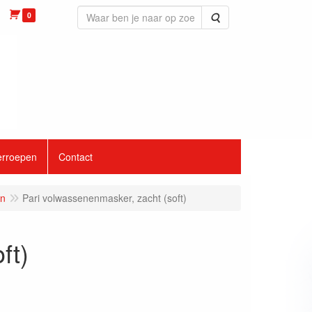
0
Zoeken
erroepen
Contact
en
Pari volwassenenmasker, zacht (soft)
ft)