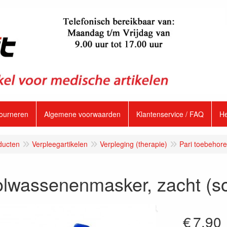
tourneren
Algemene voorwaarden
Klantenservice / FAQ
H
ducten
Verpleegartikelen
Verpleging (therapie)
Pari toebehor
olwassenenmasker, zacht (so
€
7.90