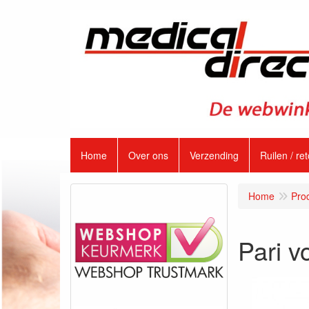
Home
Over ons
Verzending
Ruilen / re
Home
Pro
Pari v