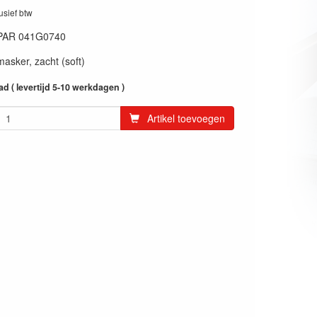
lusief btw
PAR 041G0740
sker, zacht (soft)
ad ( levertijd 5-10 werkdagen )
Artikel toevoegen