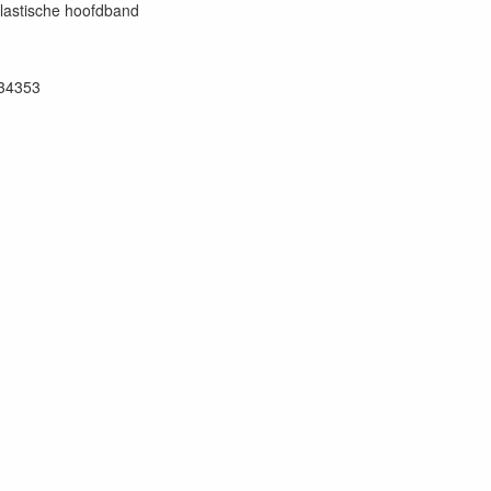
 elastische hoofdband
34353