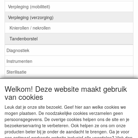
Verpleging (mobiliteit)
Verpleging (verzorging)
Knierollen / nekrollen
Tandenborstel
Diagnostiek
Instrumenten
Sterilisatie
EHBO
Welkom! Deze website maakt gebruik
Aktieartikelen
van cookies
Leuk dat je onze site bezoekt. Geef hier aan welke cookies we
mogen plaatsen. De noodzakelijke cookies verzamelen geen
persoonsgegevens. De overige cookies helpen ons de site en je
bezoekerservaring te verbeteren. Ook helpen ze ons om onze
Medisan Trading te Alblasserdam. Alle genoemde prijzen zijn
producten beter bij je onder de aandacht te brengen. Ga je voor
inclusief BTW en
exclusief verzendkosten
tenzij anders
een optimaal werkende website inclusief alle voordelen? Vink dan