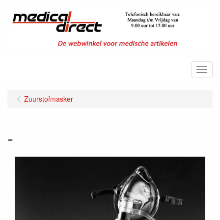
Menu
Zuurstofmasker
-