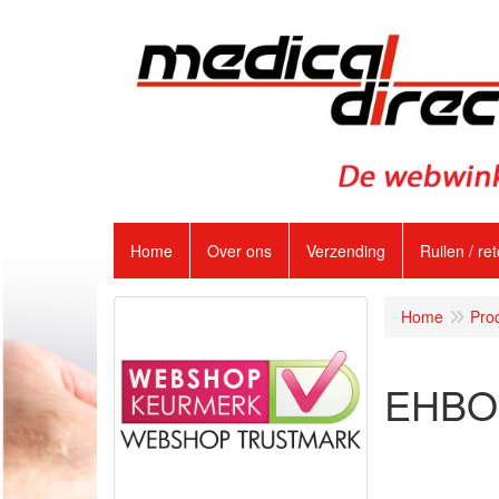
Home
Over ons
Verzending
Ruilen / re
Home
Pro
EHBO k