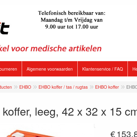
tourneren
Algemene voorwaarden
Klantenservice / FAQ
H
ducten
EHBO
EHBO koffer / tas / rugtas
EHBO koffer
EHBO 
offer, leeg, 42 x 32 x 15 c
€
153.