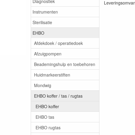
Diagnostiek
Leveringsomvang
Instrumenten
Sterilisatie
EHBO
Afdekdoek / operatiedoek
Afzuigpompen
Beademingshulp en toebehoren
Huidmarkeerstiften
Mondwig
EHBO koffer / tas / rugtas
EHBO koffer
EHBO tas
EHBO rugtas