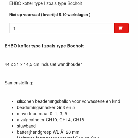
EHBO koffer type I zoals type Bocholt
Niet op voorraad ( levertijd 5-10 werkdagen )
EHBO koffer type I zoals type Bocholt
44 x 31 x 14,5 cm inclusief wandhouder
Samenstelling:
siliconen beademingsballon voor volwassene en kind
beademingsmasker Gr.3 en 5
mayo tube maat 0, 1, 3, 5
afzuigcatheter CH10, CH14, CH18
stuwband
batterijhandgreep WL Ã˜ 28 mm
McIntosh laryngoscoopspatel Gr.1 en Gr.3