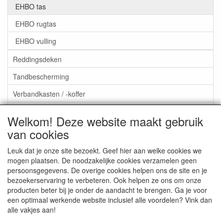
EHBO tas
EHBO rugtas
EHBO vulling
Reddingsdeken
Tandbescherming
Verbandkasten / -koffer
Oogspoeling / oogdouche
Welkom! Deze website maakt gebruik
Aktieartikelen
van cookies
Leuk dat je onze site bezoekt. Geef hier aan welke cookies we
mogen plaatsen. De noodzakelijke cookies verzamelen geen
persoonsgegevens. De overige cookies helpen ons de site en je
bezoekerservaring te verbeteren. Ook helpen ze ons om onze
Medisan Trading te Alblasserdam. Alle genoemde prijzen zijn
producten beter bij je onder de aandacht te brengen. Ga je voor
inclusief BTW en
exclusief verzendkosten
tenzij anders
een optimaal werkende website inclusief alle voordelen? Vink dan
aangegeven.
alle vakjes aan!