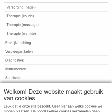
Verzorging (nagel)
Therapie (koude)
Therapie (massage)
Therapie (warmte)
Praktijkinrichting
Verpleegartikelen
Diagnostiek
Instrumenten
Sterilisatie
EHBO
Welkom! Deze website maakt gebruik
Aktieartikelen
van cookies
Leuk dat je onze site bezoekt. Geef hier aan welke cookies we
mogen plaatsen. De noodzakelijke cookies verzamelen geen