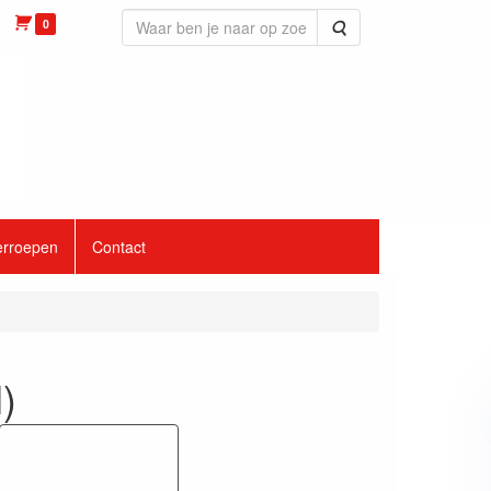
0
Zoeken
erroepen
Contact
)