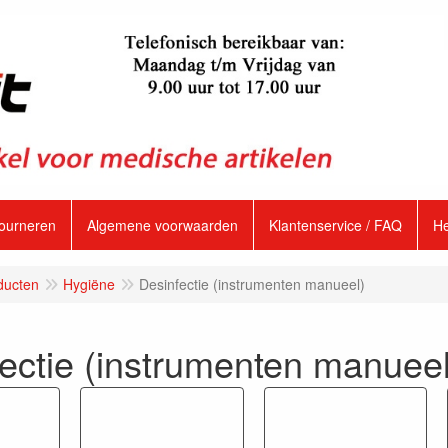
tourneren
Algemene voorwaarden
Klantenservice / FAQ
H
ducten
Hygiëne
Desinfectie (instrumenten manueel)
ectie (instrumenten manueel