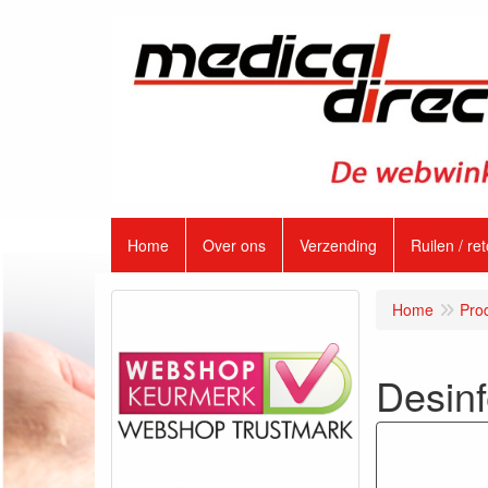
Home
Over ons
Verzending
Ruilen / re
Home
Pro
Desinf