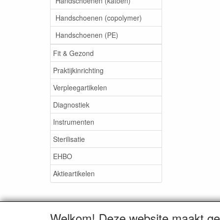
Handschoenen (katoen)
Handschoenen (copolymer)
Handschoenen (PE)
Fit & Gezond
Praktijkinrichting
Verpleegartikelen
Diagnostiek
Instrumenten
Sterilisatie
EHBO
Aktieartikelen
Welkom! Deze website maakt geb