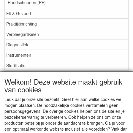
Handschoenen (PE)
Fit & Gezond
Praktijkinrichting
Verpleegartikelen
Diagnostiek
Instrumenten
Sterilisatie
EHBO
Welkom! Deze website maakt gebruik
Aktieartikelen
van cookies
Leuk dat je onze site bezoekt. Geef hier aan welke cookies we
mogen plaatsen. De noodzakelijke cookies verzamelen geen
persoonsgegevens. De overige cookies helpen ons de site en je
bezoekerservaring te verbeteren. Ook helpen ze ons om onze
Medisan Trading te Alblasserdam. Alle genoemde prijzen zijn
producten beter bij je onder de aandacht te brengen. Ga je voor
inclusief BTW en
exclusief verzendkosten
tenzij anders
een optimaal werkende website inclusief alle voordelen? Vink dan
aangegeven.