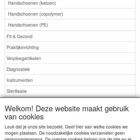
Handschoenen (katoen)
Handschoenen (copolymer)
Handschoenen (PE)
Fit & Gezond
Praktijkinrichting
Verpleegartikelen
Diagnostiek
Instrumenten
Sterilisatie
EHBO
Welkom! Deze website maakt gebruik
Aktieartikelen
van cookies
Leuk dat je onze site bezoekt. Geef hier aan welke cookies we
mogen plaatsen. De noodzakelijke cookies verzamelen geen
persoonsgegevens. De overige cookies helpen ons de site en je