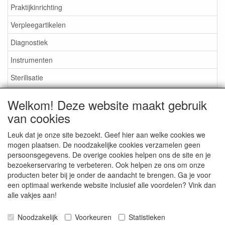
Praktijkinrichting
Verpleegartikelen
Diagnostiek
Instrumenten
Sterilisatie
EHBO
Welkom! Deze website maakt gebruik
Aktieartikelen
van cookies
Leuk dat je onze site bezoekt. Geef hier aan welke cookies we
mogen plaatsen. De noodzakelijke cookies verzamelen geen
persoonsgegevens. De overige cookies helpen ons de site en je
bezoekerservaring te verbeteren. Ook helpen ze ons om onze
Medisan Trading te Alblasserdam. Alle genoemde prijzen zijn
producten beter bij je onder de aandacht te brengen. Ga je voor
inclusief BTW en
exclusief verzendkosten
tenzij anders
een optimaal werkende website inclusief alle voordelen? Vink dan
aangegeven.
alle vakjes aan!
Noodzakelijk
Voorkeuren
Statistieken