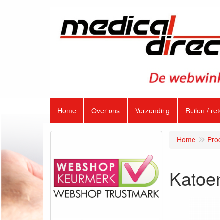
Home
Over ons
Verzending
Ruilen / re
Home
Pro
Katoe