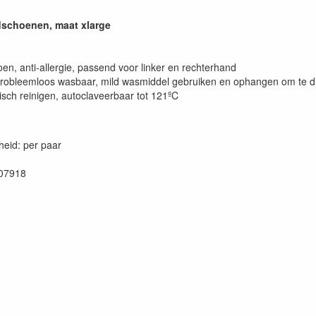
schoenen, maat xlarge
en, anti-allergie, passend voor linker en rechterhand
probleemloos wasbaar, mild wasmiddel gebruiken en ophangen om te 
isch reinigen, autoclaveerbaar tot 121ºC
eid: per paar
07918