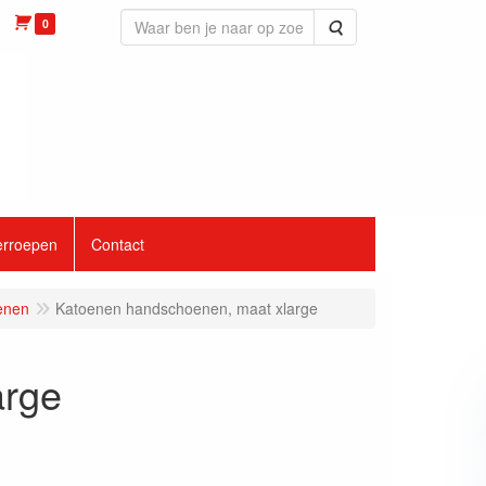
0
Zoeken
erroepen
Contact
enen
Katoenen handschoenen, maat xlarge
arge