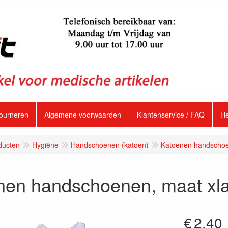
tourneren
Algemene voorwaarden
Klantenservice / FAQ
H
ducten
Hygiëne
Handschoenen (katoen)
Katoenen handscho
nen handschoenen, maat xl
€
2.40