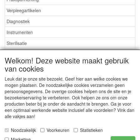
Verpleegartikelen
Diagnostiek
Instrumenten
Sterilisatie
EHBO
Welkom! Deze website maakt gebruik
Aktieartikelen
van cookies
Leuk dat je onze site bezoekt. Geef hier aan welke cookies we
mogen plaatsen. De noodzakelijke cookies verzamelen geen
persoonsgegevens. De overige cookies helpen ons de site en je
bezoekerservaring te verbeteren. Ook helpen ze ons om onze
Medisan Trading te Alblasserdam. Alle genoemde prijzen zijn
producten beter bij je onder de aandacht te brengen. Ga je voor
inclusief BTW en
exclusief verzendkosten
tenzij anders
een optimaal werkende website inclusief alle voordelen? Vink dan
aangegeven.
alle vakjes aan!
Noodzakelijk
Voorkeuren
Statistieken
Marketing