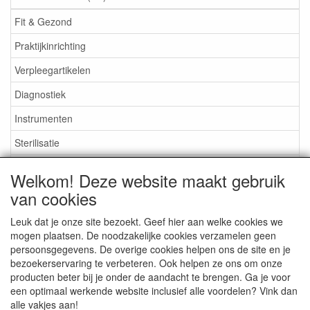
Fit & Gezond
Praktijkinrichting
Verpleegartikelen
Diagnostiek
Instrumenten
Sterilisatie
EHBO
Welkom! Deze website maakt gebruik
Aktieartikelen
van cookies
Leuk dat je onze site bezoekt. Geef hier aan welke cookies we
mogen plaatsen. De noodzakelijke cookies verzamelen geen
persoonsgegevens. De overige cookies helpen ons de site en je
bezoekerservaring te verbeteren. Ook helpen ze ons om onze
Medisan Trading te Alblasserdam. Alle genoemde prijzen zijn
producten beter bij je onder de aandacht te brengen. Ga je voor
inclusief BTW en
exclusief verzendkosten
tenzij anders
een optimaal werkende website inclusief alle voordelen? Vink dan
aangegeven.
alle vakjes aan!