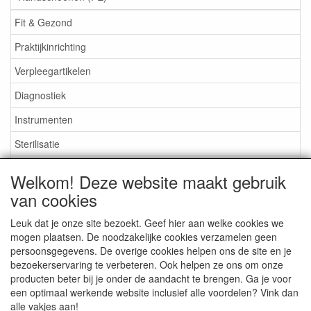
Fit & Gezond
Praktijkinrichting
Verpleegartikelen
Diagnostiek
Instrumenten
Sterilisatie
EHBO
Welkom! Deze website maakt gebruik
Aktieartikelen
van cookies
Leuk dat je onze site bezoekt. Geef hier aan welke cookies we
mogen plaatsen. De noodzakelijke cookies verzamelen geen
persoonsgegevens. De overige cookies helpen ons de site en je
bezoekerservaring te verbeteren. Ook helpen ze ons om onze
Medisan Trading te Alblasserdam. Alle genoemde prijzen zijn
producten beter bij je onder de aandacht te brengen. Ga je voor
inclusief BTW en
exclusief verzendkosten
tenzij anders
een optimaal werkende website inclusief alle voordelen? Vink dan
aangegeven.
alle vakjes aan!