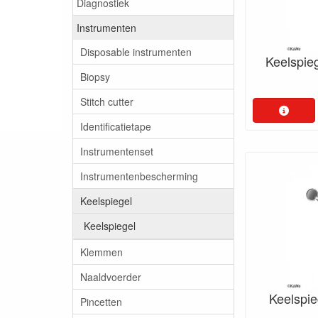
Diagnostiek
Instrumenten
Disposable instrumenten
Keelspie
Biopsy
Stitch cutter
Identificatietape
Instrumentenset
Instrumentenbescherming
Keelspiegel
Keelspiegel
Klemmen
Naaldvoerder
Keelspi
Pincetten