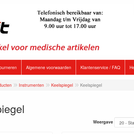
tourneren
Algemene voorwaarden
Klantenservice / FAQ
H
ducten
Instrumenten
Keelspiegel
Keelspiegel
iegel
Weergave