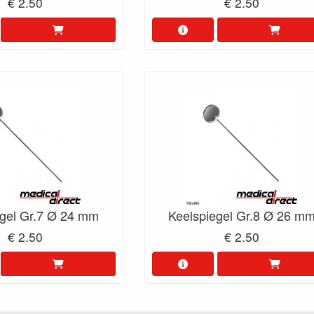
€ 2.50
€ 2.50
egel Gr.7 Ø 24 mm
Keelspiegel Gr.8 Ø 26 m
€ 2.50
€ 2.50