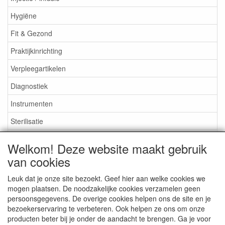
Hygiëne
Fit & Gezond
Praktijkinrichting
Verpleegartikelen
Diagnostiek
Instrumenten
Sterilisatie
EHBO
Welkom! Deze website maakt gebruik
Aktieartikelen
van cookies
Leuk dat je onze site bezoekt. Geef hier aan welke cookies we
mogen plaatsen. De noodzakelijke cookies verzamelen geen
persoonsgegevens. De overige cookies helpen ons de site en je
bezoekerservaring te verbeteren. Ook helpen ze ons om onze
Medisan Trading te Alblasserdam. Alle genoemde prijzen zijn
producten beter bij je onder de aandacht te brengen. Ga je voor
inclusief BTW en
exclusief verzendkosten
tenzij anders