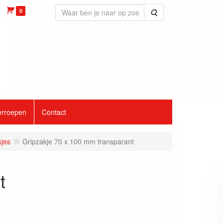
0
Zoeken
erroepen
Contact
kjes
Gripzakje 70 x 100 mm transparant
t