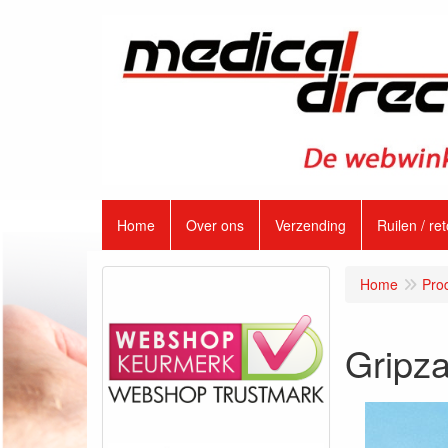
Home
Over ons
Verzending
Ruilen / re
Home
Pro
Gripza