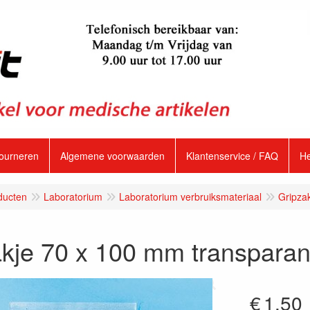
tourneren
Algemene voorwaarden
Klantenservice / FAQ
H
ducten
Laboratorium
Laboratorium verbruiksmateriaal
Gripza
kje 70 x 100 mm transparan
€
1.50