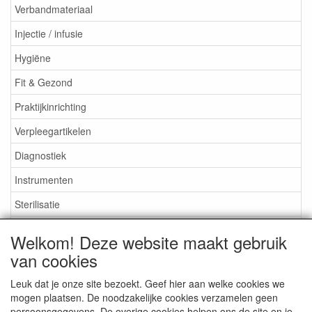
Verbandmateriaal
Injectie / infusie
Hygiëne
Fit & Gezond
Praktijkinrichting
Verpleegartikelen
Diagnostiek
Instrumenten
Sterilisatie
EHBO
Welkom! Deze website maakt gebruik
Aktieartikelen
van cookies
Leuk dat je onze site bezoekt. Geef hier aan welke cookies we
mogen plaatsen. De noodzakelijke cookies verzamelen geen
persoonsgegevens. De overige cookies helpen ons de site en je